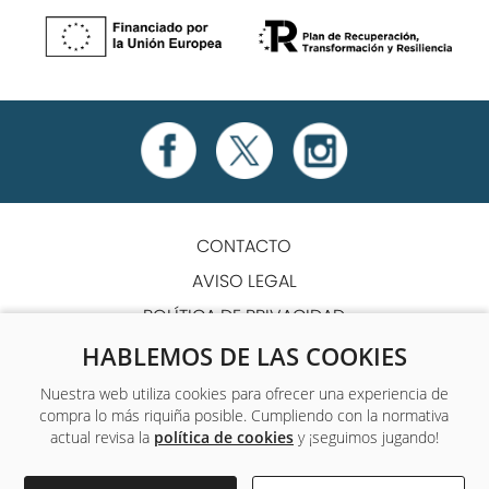
CONTACTO
AVISO LEGAL
POLÍTICA DE PRIVACIDAD
POLÍTICA DE COOKIES
HABLEMOS DE LAS COOKIES
TÉRMINOS Y CONDICIONES
Nuestra web utiliza cookies para ofrecer una experiencia de
compra lo más riquiña posible. Cumpliendo con la normativa
ACCESIBILIDAD
actual revisa la
política de cookies
y ¡seguimos jugando!
Único centro de formación y empleo que ofrece a sus