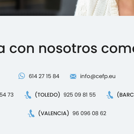
a con nosotros com
614 27 15 84
info@cefp.eu
 54 73
(TOLEDO)
925 09 81 55
(BARC
(VALENCIA)
96 096 08 62