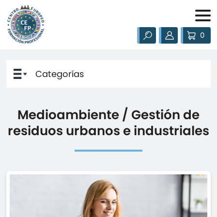
0
Categorías
ADMINISTRACIÓN / ECONÓMICO - FINANCIERA
Medioambiente / Gestión de
/ RECURSOS HUMANOS
residuos urbanos e industriales
AGRICULTURA / APICULTURA / GANADERÍA /
HORTICULTURA / FLORICULTURA / JARDINERÍA /
PESCA Y TRANSPORTE MARÍTIMO
ALIMENTACIÓN / HOSTELERÍA / TURISMO