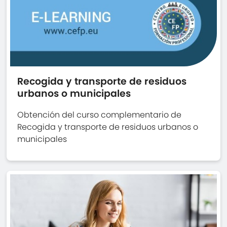
MEDIOAMBIENTE / GESTIÓN DE RESIDUOS
URBANOS E INDUSTRIALES
NORMAS ISO
OFIMÁTICA
Recogida y transporte de residuos
urbanos o municipales
PREVENCIÓN DE RIESGOS LABORALES
Obtención del curso complementario de
PROTECCIÓN DE DATOS
Recogida y transporte de residuos urbanos o
municipales
SANIDAD
SERVICIOS FINANCIEROS Y DE SEGUROS
TRANSPORTE Y LOGÍSTICA