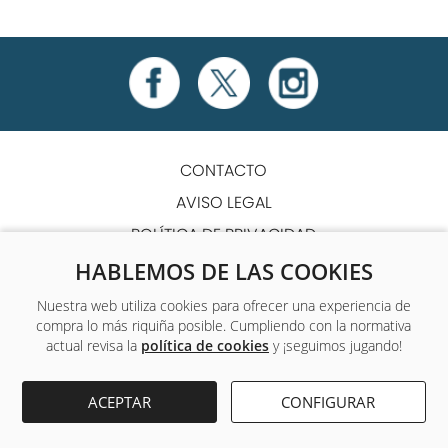
CONTACTO
AVISO LEGAL
POLÍTICA DE PRIVACIDAD
POLÍTICA DE COOKIES
HABLEMOS DE LAS COOKIES
TÉRMINOS Y CONDICIONES
Nuestra web utiliza cookies para ofrecer una experiencia de
compra lo más riquiña posible. Cumpliendo con la normativa
ACCESIBILIDAD
actual revisa la
política de cookies
y ¡seguimos jugando!
Único centro de formación y empleo que ofrece a sus
ACEPTAR
CONFIGURAR
alumnos formación complementaria gratuita.