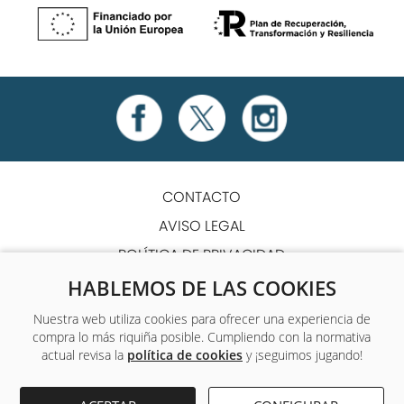
CONTACTO
AVISO LEGAL
POLÍTICA DE PRIVACIDAD
POLÍTICA DE COOKIES
HABLEMOS DE LAS COOKIES
TÉRMINOS Y CONDICIONES
Nuestra web utiliza cookies para ofrecer una experiencia de
compra lo más riquiña posible. Cumpliendo con la normativa
ACCESIBILIDAD
actual revisa la
política de cookies
y ¡seguimos jugando!
Único centro de formación y empleo que ofrece a sus