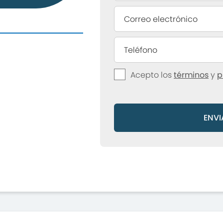
Acepto los
términos
y
p
ENVI