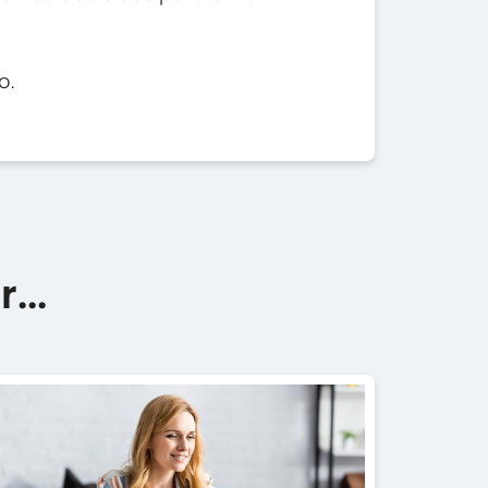
o.
...