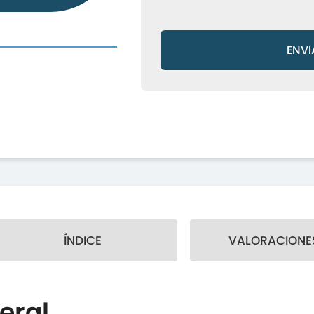
ENVI
ÍNDICE
VALORACIONES
eral