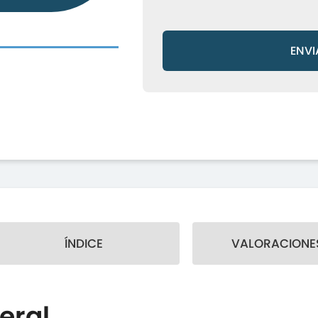
ENVI
ÍNDICE
VALORACIONES
eral