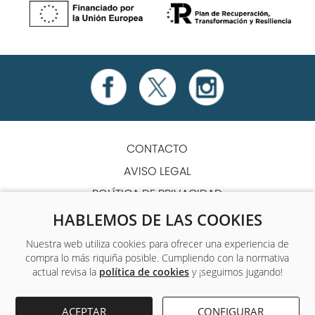
CONTACTO
AVISO LEGAL
POLÍTICA DE PRIVACIDAD
POLÍTICA DE COOKIES
HABLEMOS DE LAS COOKIES
TÉRMINOS Y CONDICIONES
Nuestra web utiliza cookies para ofrecer una experiencia de
compra lo más riquiña posible. Cumpliendo con la normativa
ACCESIBILIDAD
actual revisa la
política de cookies
y ¡seguimos jugando!
Único centro de formación y empleo que ofrece a sus
ACEPTAR
CONFIGURAR