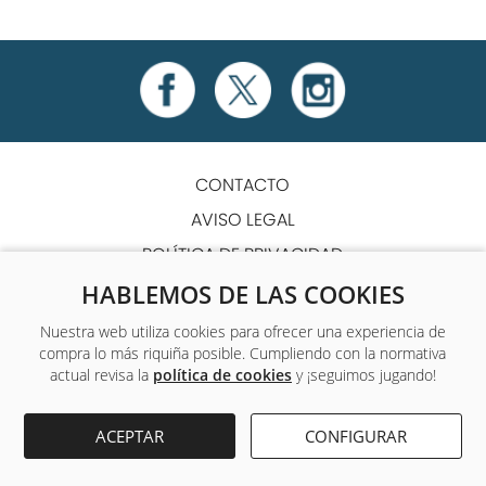
CONTACTO
AVISO LEGAL
POLÍTICA DE PRIVACIDAD
POLÍTICA DE COOKIES
HABLEMOS DE LAS COOKIES
TÉRMINOS Y CONDICIONES
Nuestra web utiliza cookies para ofrecer una experiencia de
compra lo más riquiña posible. Cumpliendo con la normativa
ACCESIBILIDAD
actual revisa la
política de cookies
y ¡seguimos jugando!
Único centro de formación y empleo que ofrece a sus
ACEPTAR
CONFIGURAR
alumnos formación complementaria gratuita.