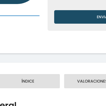
ENVI
ÍNDICE
VALORACIONES
eral