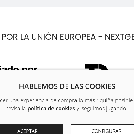
 POR LA UNIÓN EUROPEA - NEXTG
HABLEMOS DE LAS COOKIES
recer una experiencia de compra lo más riquiña posible
revisa la
política de cookies
y ¡seguimos jugando!
ACEPTAR
CONFIGURAR
PRIVACIDAD
-
POLÍTICA DE COOKIES
-
TÉRMINOS Y C