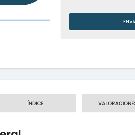
ENVI
ÍNDICE
VALORACIONES
eral