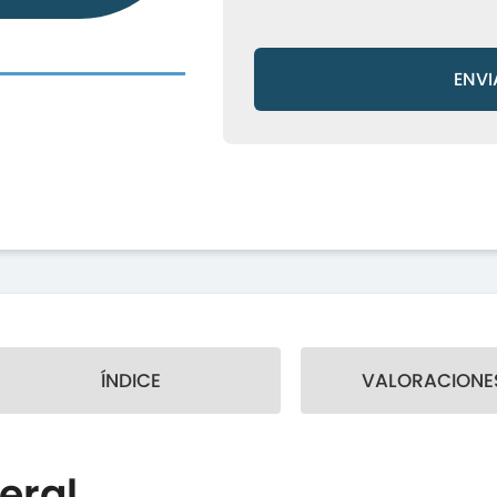
ENVI
ÍNDICE
VALORACIONES
eral