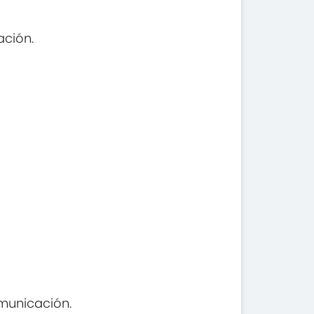
ación.
omunicación.