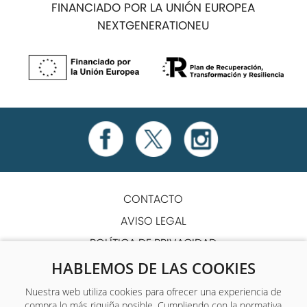
FINANCIADO POR LA UNIÓN EUROPEA
NEXTGENERATIONEU
CONTACTO
AVISO LEGAL
POLÍTICA DE PRIVACIDAD
POLÍTICA DE COOKIES
HABLEMOS DE LAS COOKIES
TÉRMINOS Y CONDICIONES
Nuestra web utiliza cookies para ofrecer una experiencia de
compra lo más riquiña posible. Cumpliendo con la normativa