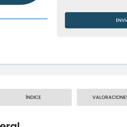
ENVI
ÍNDICE
VALORACIONES
eral