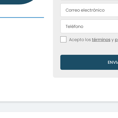
Acepto los
términos
y
p
ENVI