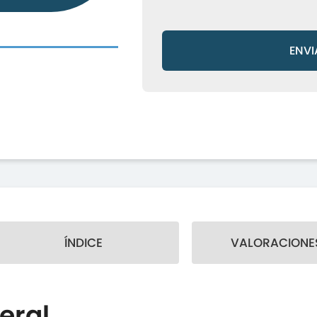
ENVI
ÍNDICE
VALORACIONES
eral