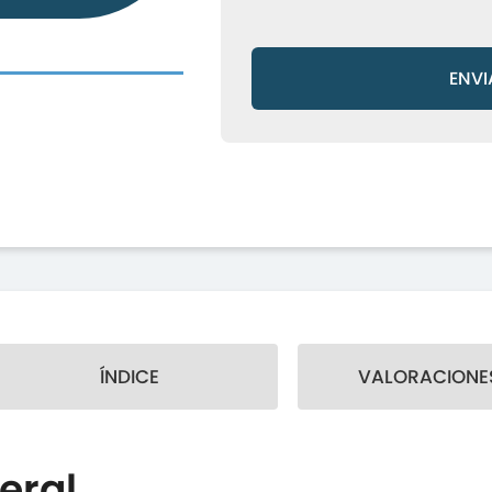
ENVI
ÍNDICE
VALORACIONES
eral