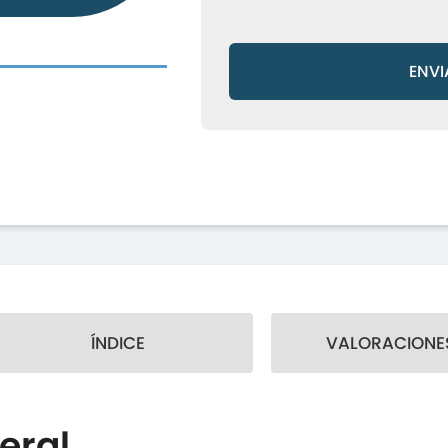
ENVI
ÍNDICE
VALORACIONES
eral