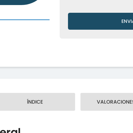
ENVI
ÍNDICE
VALORACIONES
eral