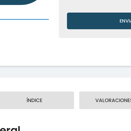
ENVI
ÍNDICE
VALORACIONES
eral