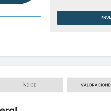
ENVI
ÍNDICE
VALORACIONES
eral