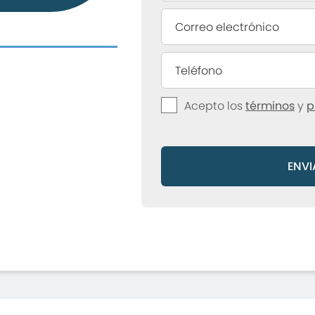
Acepto los
términos
y
p
ENVI