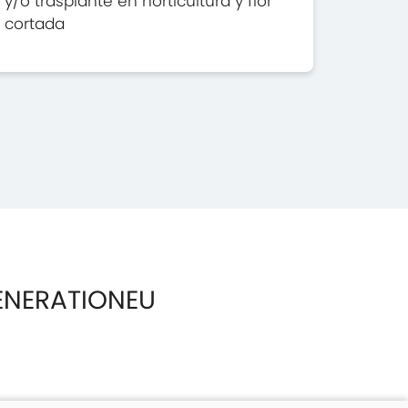
y/o trasplante en horticultura y flor
cortada
ENERATIONEU