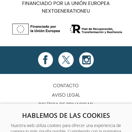
FINANCIADO POR LA UNIÓN EUROPEA
NEXTGENERATIONEU
CONTACTO
AVISO LEGAL
POLÍTICA DE PRIVACIDAD
POLÍTICA DE COOKIES
HABLEMOS DE LAS COOKIES
TÉRMINOS Y CONDICIONES
Nuestra web utiliza cookies para ofrecer una experiencia de
compra lo más riquiña posible. Cumpliendo con la normativa