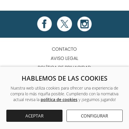
CONTACTO
AVISO LEGAL
POLÍTICA DE PRIVACIDAD
POLÍTICA DE COOKIES
HABLEMOS DE LAS COOKIES
TÉRMINOS Y CONDICIONES
Nuestra web utiliza cookies para ofrecer una experiencia de
compra lo más riquiña posible. Cumpliendo con la normativa
ACCESIBILIDAD
actual revisa la
política de cookies
y ¡seguimos jugando!
Único centro de formación y empleo que ofrece a sus
ACEPTAR
CONFIGURAR
alumnos formación complementaria gratuita.