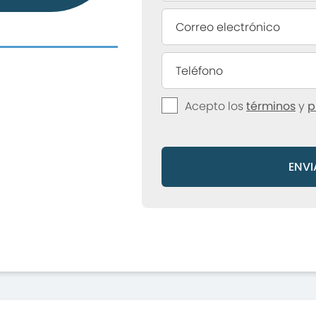
Acepto los
términos
y
p
ENVI