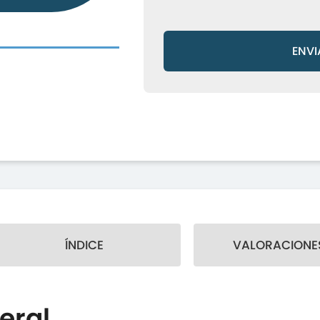
ENVI
ÍNDICE
VALORACIONES
eral