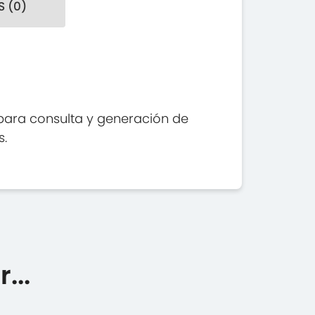
 (0)
 para consulta y generación de
s.
...