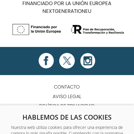
FINANCIADO POR LA UNIÓN EUROPEA
NEXTGENERATIONEU
CONTACTO
AVISO LEGAL
POLÍTICA DE PRIVACIDAD
POLÍTICA DE COOKIES
HABLEMOS DE LAS COOKIES
TÉRMINOS Y CONDICIONES
Nuestra web utiliza cookies para ofrecer una experiencia de
compra lo más riquiña posible. Cumpliendo con la normativa