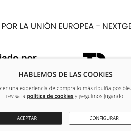
 POR LA UNIÓN EUROPEA - NEXTG
HABLEMOS DE LAS COOKIES
recer una experiencia de compra lo más riquiña posible
revisa la
política de cookies
y ¡seguimos jugando!
ACEPTAR
CONFIGURAR
PRIVACIDAD
-
POLÍTICA DE COOKIES
-
TÉRMINOS Y C