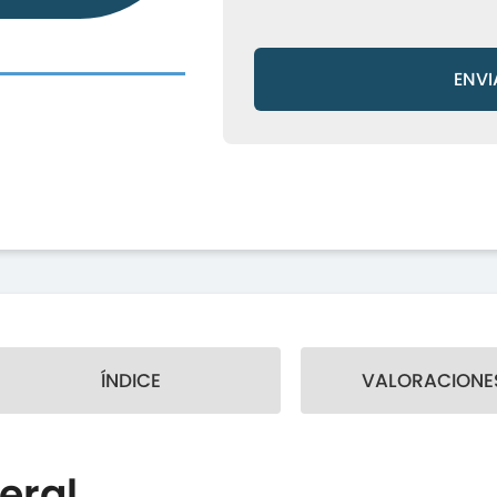
ENVI
ÍNDICE
VALORACIONES
eral