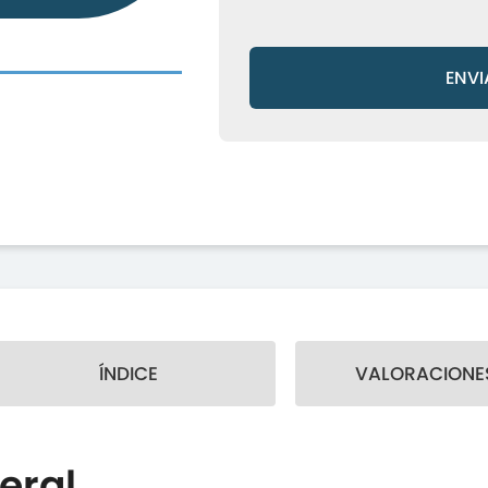
ENVI
ÍNDICE
VALORACIONES
eral