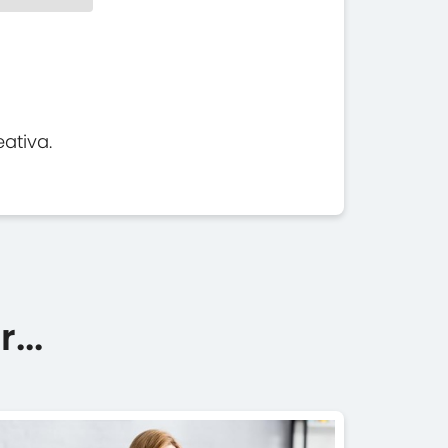
eativa.
...