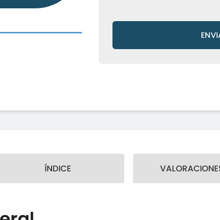
ENVI
ÍNDICE
VALORACIONES
eral