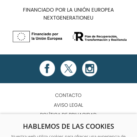
FINANCIADO POR LA UNIÓN EUROPEA
NEXTGENERATIONEU
CONTACTO
AVISO LEGAL
POLÍTICA DE PRIVACIDAD
POLÍTICA DE COOKIES
HABLEMOS DE LAS COOKIES
TÉRMINOS Y CONDICIONES
Nuestra web utiliza cookies para ofrecer una experiencia de