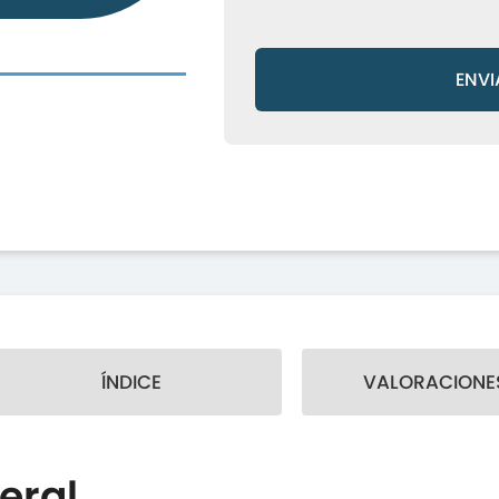
ENVI
ÍNDICE
VALORACIONES
eral