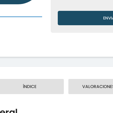
ENVI
ÍNDICE
VALORACIONES
eral