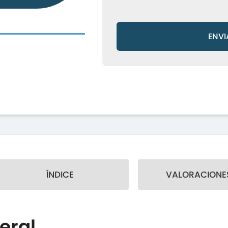
ENVI
ÍNDICE
VALORACIONES
eral