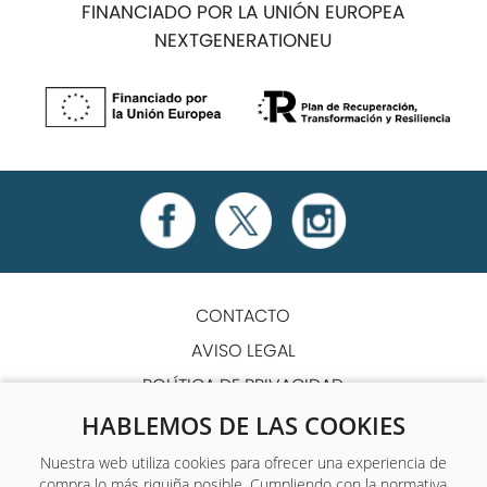
FINANCIADO POR LA UNIÓN EUROPEA
NEXTGENERATIONEU
CONTACTO
AVISO LEGAL
POLÍTICA DE PRIVACIDAD
POLÍTICA DE COOKIES
HABLEMOS DE LAS COOKIES
TÉRMINOS Y CONDICIONES
Nuestra web utiliza cookies para ofrecer una experiencia de
compra lo más riquiña posible. Cumpliendo con la normativa