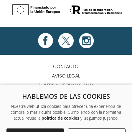
CONTACTO
AVISO LEGAL
POLÍTICA DE PRIVACIDAD
POLÍTICA DE COOKIES
HABLEMOS DE LAS COOKIES
TÉRMINOS Y CONDICIONES
Nuestra web utiliza cookies para ofrecer una experiencia de
compra lo más riquiña posible. Cumpliendo con la normativa
ACCESIBILIDAD
actual revisa la
política de cookies
y ¡seguimos jugando!
Único centro de formación y empleo que ofrece a sus