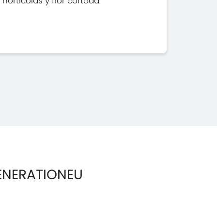
hortícolas y flor cortada
ENERATIONEU