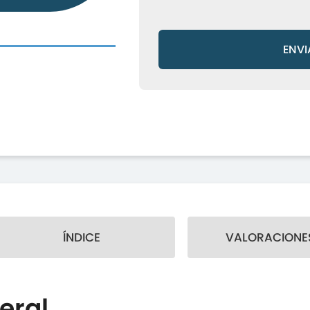
ENVI
ÍNDICE
VALORACIONES
eral