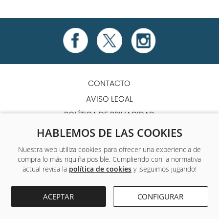
CONTACTO
AVISO LEGAL
POLÍTICA DE PRIVACIDAD
POLÍTICA DE COOKIES
HABLEMOS DE LAS COOKIES
TÉRMINOS Y CONDICIONES
Nuestra web utiliza cookies para ofrecer una experiencia de
compra lo más riquiña posible. Cumpliendo con la normativa
ACCESIBILIDAD
actual revisa la
política de cookies
y ¡seguimos jugando!
Único centro de formación y empleo que ofrece a sus
ACEPTAR
CONFIGURAR
alumnos formación complementaria gratuita.