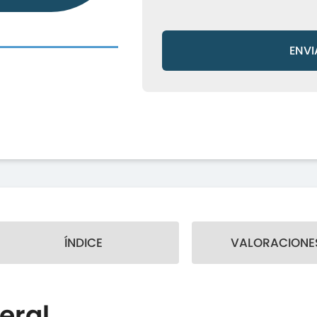
ENVI
ÍNDICE
VALORACIONES
eral