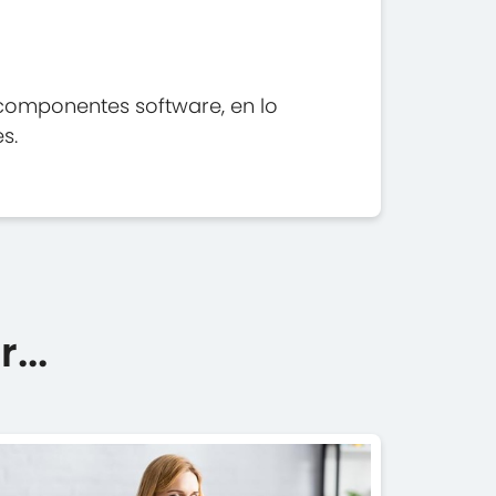
 componentes software, en lo
s.
...