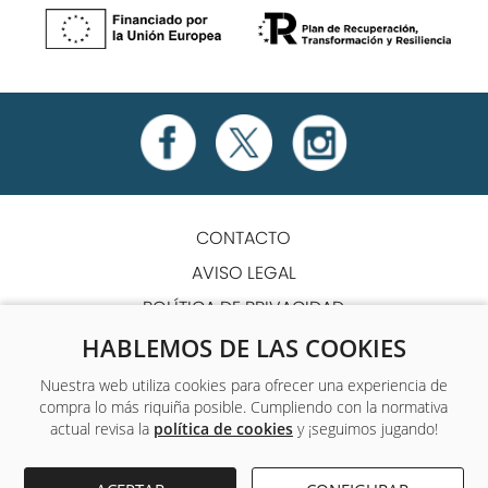
CONTACTO
AVISO LEGAL
POLÍTICA DE PRIVACIDAD
POLÍTICA DE COOKIES
HABLEMOS DE LAS COOKIES
TÉRMINOS Y CONDICIONES
Nuestra web utiliza cookies para ofrecer una experiencia de
compra lo más riquiña posible. Cumpliendo con la normativa
ACCESIBILIDAD
actual revisa la
política de cookies
y ¡seguimos jugando!
Único centro de formación y empleo que ofrece a sus