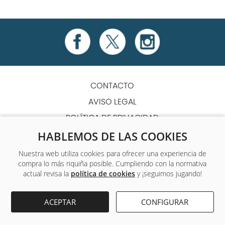
CONTACTO
AVISO LEGAL
POLÍTICA DE PRIVACIDAD
POLÍTICA DE COOKIES
HABLEMOS DE LAS COOKIES
TÉRMINOS Y CONDICIONES
Nuestra web utiliza cookies para ofrecer una experiencia de
compra lo más riquiña posible. Cumpliendo con la normativa
ACCESIBILIDAD
actual revisa la
política de cookies
y ¡seguimos jugando!
Único centro de formación y empleo que ofrece a sus
ACEPTAR
CONFIGURAR
alumnos formación complementaria gratuita.